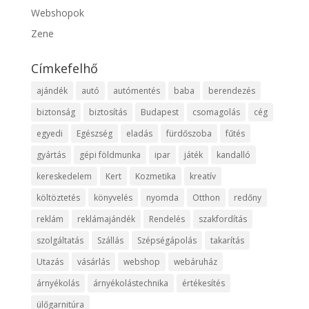
Webshopok
Zene
Címkefelhő
ajándék
autó
autómentés
baba
berendezés
biztonság
biztosítás
Budapest
csomagolás
cég
egyedi
Egészség
eladás
fürdőszoba
fűtés
gyártás
gépi földmunka
ipar
játék
kandalló
kereskedelem
Kert
Kozmetika
kreatív
költöztetés
könyvelés
nyomda
Otthon
redőny
reklám
reklámajándék
Rendelés
szakfordítás
szolgáltatás
Szállás
Szépségápolás
takarítás
Utazás
vásárlás
webshop
webáruház
árnyékolás
árnyékolástechnika
értékesítés
ülőgarnitúra