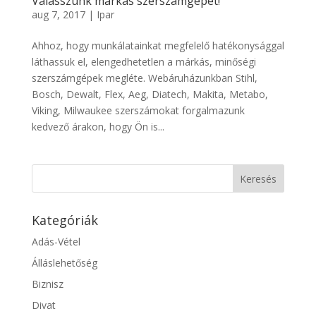
Válasszunk márkás szerszámgépet!
aug 7, 2017
|
Ipar
Ahhoz, hogy munkálatainkat megfelelő hatékonysággal
láthassuk el, elengedhetetlen a márkás, minőségi
szerszámgépek megléte. Webáruházunkban Stihl,
Bosch, Dewalt, Flex, Aeg, Diatech, Makita, Metabo,
Viking, Milwaukee szerszámokat forgalmazunk
kedvező árakon, hogy Ön is...
Kategóriák
Adás-Vétel
Álláslehetőség
Biznisz
Divat