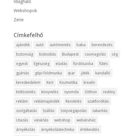
Világháló
Webshopok
Zene
Címkefelhő
ajándék
autó
autómentés
baba
berendezés
biztonság
biztosítás
Budapest
csomagolás
cég
egyedi
Egészség
eladás
fürdőszoba
fűtés
gyártás
gépi földmunka
ipar
játék
kandalló
kereskedelem
Kert
Kozmetika
kreatív
költöztetés
könyvelés
nyomda
Otthon
redőny
reklám
reklámajándék
Rendelés
szakfordítás
szolgáltatás
Szállás
Szépségápolás
takarítás
Utazás
vásárlás
webshop
webáruház
árnyékolás
árnyékolástechnika
értékesítés