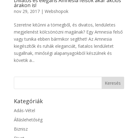
Divatos és elegáns Amnesia felsők akár akciós
árakon is!
nov 29, 2017
|
Webshopok
Szeretne kitűnni a tömegből, és divatos, lendületes
megjelenést kölcsönözni magának? Egy Amnesia felső
vagy tunika ebben bármikor segíthet! Az Amnesia
kiegészítők és ruhák eleganciát, fiatalos lendületet
sugallnak, minőségi alapanyagokból készülnek és
követik a...
Kategóriák
Adás-Vétel
Álláslehetőség
Biznisz