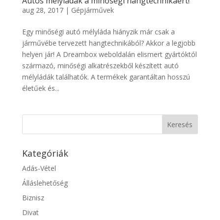
Autós mélyládák a minőségi hangtechnikáért!
aug 28, 2017
|
Gépjárművek
Egy minőségi autó mélyláda hiányzik már csak a
járművébe tervezett hangtechnikából? Akkor a legjobb
helyen jár! A Dreambox weboldalán elismert gyártóktól
származó, minőségi alkatrészekből készített autó
mélyládák találhatók. A termékek garantáltan hosszú
életűek és...
Kategóriák
Adás-Vétel
Álláslehetőség
Biznisz
Divat