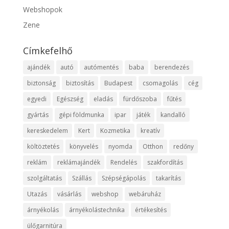
Webshopok
Zene
Címkefelhő
ajándék
autó
autómentés
baba
berendezés
biztonság
biztosítás
Budapest
csomagolás
cég
egyedi
Egészség
eladás
fürdőszoba
fűtés
gyártás
gépi földmunka
ipar
játék
kandalló
kereskedelem
Kert
Kozmetika
kreatív
költöztetés
könyvelés
nyomda
Otthon
redőny
reklám
reklámajándék
Rendelés
szakfordítás
szolgáltatás
Szállás
Szépségápolás
takarítás
Utazás
vásárlás
webshop
webáruház
árnyékolás
árnyékolástechnika
értékesítés
ülőgarnitúra