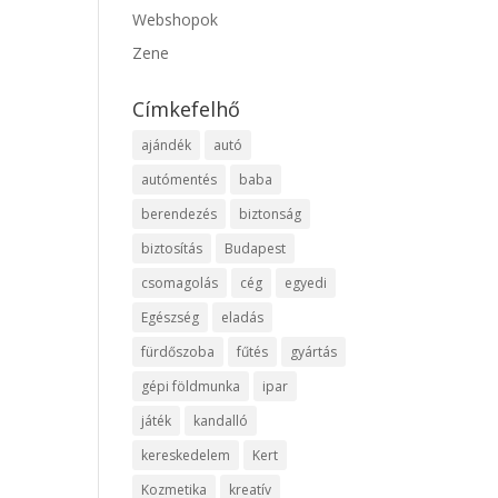
Webshopok
Zene
Címkefelhő
ajándék
autó
autómentés
baba
berendezés
biztonság
biztosítás
Budapest
csomagolás
cég
egyedi
Egészség
eladás
fürdőszoba
fűtés
gyártás
gépi földmunka
ipar
játék
kandalló
kereskedelem
Kert
Kozmetika
kreatív