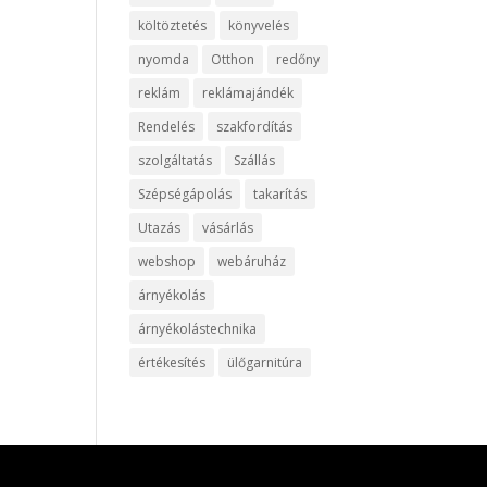
költöztetés
könyvelés
nyomda
Otthon
redőny
reklám
reklámajándék
Rendelés
szakfordítás
szolgáltatás
Szállás
Szépségápolás
takarítás
Utazás
vásárlás
webshop
webáruház
árnyékolás
árnyékolástechnika
értékesítés
ülőgarnitúra