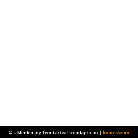
© – Minden jog fenntartva! trendapro.hu |
Impresszum