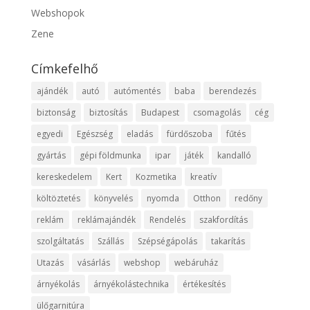
Webshopok
Zene
Címkefelhő
ajándék
autó
autómentés
baba
berendezés
biztonság
biztosítás
Budapest
csomagolás
cég
egyedi
Egészség
eladás
fürdőszoba
fűtés
gyártás
gépi földmunka
ipar
játék
kandalló
kereskedelem
Kert
Kozmetika
kreatív
költöztetés
könyvelés
nyomda
Otthon
redőny
reklám
reklámajándék
Rendelés
szakfordítás
szolgáltatás
Szállás
Szépségápolás
takarítás
Utazás
vásárlás
webshop
webáruház
árnyékolás
árnyékolástechnika
értékesítés
ülőgarnitúra