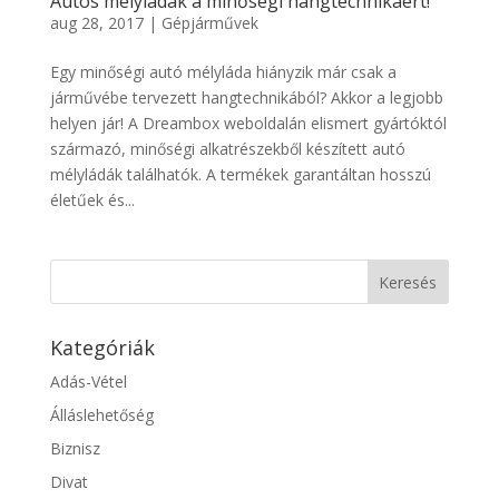
Autós mélyládák a minőségi hangtechnikáért!
aug 28, 2017
|
Gépjárművek
Egy minőségi autó mélyláda hiányzik már csak a
járművébe tervezett hangtechnikából? Akkor a legjobb
helyen jár! A Dreambox weboldalán elismert gyártóktól
származó, minőségi alkatrészekből készített autó
mélyládák találhatók. A termékek garantáltan hosszú
életűek és...
Kategóriák
Adás-Vétel
Álláslehetőség
Biznisz
Divat