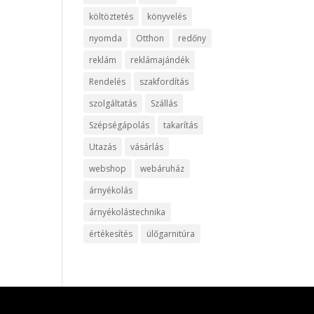
költöztetés
könyvelés
nyomda
Otthon
redőny
reklám
reklámajándék
Rendelés
szakfordítás
szolgáltatás
Szállás
Szépségápolás
takarítás
Utazás
vásárlás
webshop
webáruház
árnyékolás
árnyékolástechnika
értékesítés
ülőgarnitúra