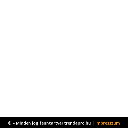
© – Minden jog fenntartva! trendapro.hu |
Impresszum