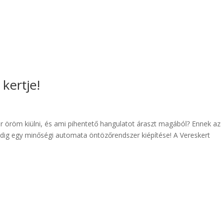
 kertje!
ikor öröm kiülni, és ami pihentető hangulatot áraszt magából? Ennek az
edig egy minőségi automata öntözőrendszer kiépítése! A Vereskert