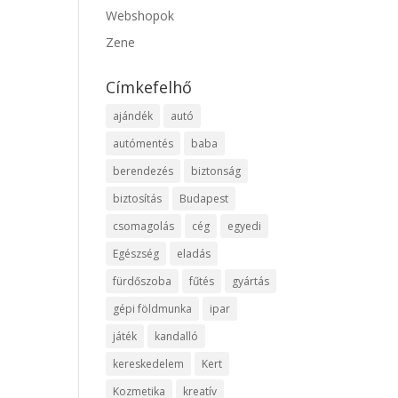
Webshopok
Zene
Címkefelhő
ajándék
autó
autómentés
baba
berendezés
biztonság
biztosítás
Budapest
csomagolás
cég
egyedi
Egészség
eladás
fürdőszoba
fűtés
gyártás
gépi földmunka
ipar
játék
kandalló
kereskedelem
Kert
Kozmetika
kreatív