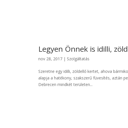
Legyen Önnek is idilli, zöld
nov 28, 2017
|
Szolgáltatás
Szeretne egy idilli, zöldellő kertet, ahova bárm
alapja a hatékony, szakszerű füvesítés, aztán p
Debrecen mindkét területen...