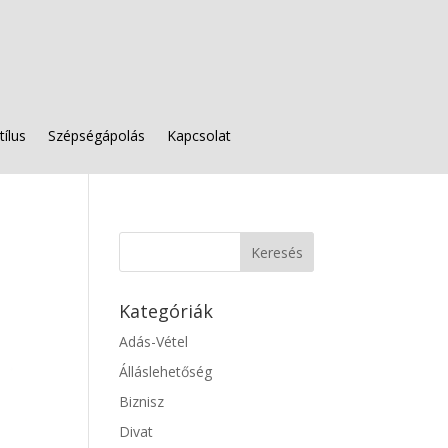
tílus
Szépségápolás
Kapcsolat
Kategóriák
Adás-Vétel
Álláslehetőség
Biznisz
Divat