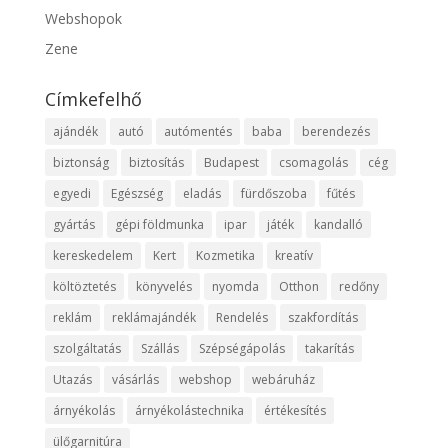
Webshopok
Zene
Címkefelhő
ajándék
autó
autómentés
baba
berendezés
biztonság
biztosítás
Budapest
csomagolás
cég
egyedi
Egészség
eladás
fürdőszoba
fűtés
gyártás
gépi földmunka
ipar
játék
kandalló
kereskedelem
Kert
Kozmetika
kreatív
költöztetés
könyvelés
nyomda
Otthon
redőny
reklám
reklámajándék
Rendelés
szakfordítás
szolgáltatás
Szállás
Szépségápolás
takarítás
Utazás
vásárlás
webshop
webáruház
árnyékolás
árnyékolástechnika
értékesítés
ülőgarnitúra