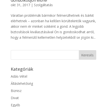
Gondolkodjon előre!
okt 31, 2017
|
Szolgáltatás
Váratlan problémák bármikor felmerülhetnek és bárkit
elérhetnek – azonban ha kellően körültekintők vagyunk,
akkor nem ér minket sokként a gond. A legjobb
biztosítások kiválasztásával Ön is gondoskodhat arról,
hogy a felmerülő kellemetlen helyzetekből se jöjjön ki...
Kategóriák
Adás-Vétel
Álláslehetőség
Biznisz
Divat
Egyéb