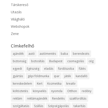
Társkereső
Utazás
Világháló
Webshopok
Zene
Címkefelhő
ajándék
autó
autómentés
baba
berendezés
biztonság
biztosítás
Budapest
csomagolás
cég
egyedi
Egészség
eladás
fürdőszoba
fűtés
gyártás
gépi földmunka
ipar
játék
kandalló
kereskedelem
Kert
Kozmetika
kreatív
költöztetés
könyvelés
nyomda
Otthon
redőny
reklám
reklámajándék
Rendelés
szakfordítás
szolgáltatás
Szállás
Szépségápolás
takarítás