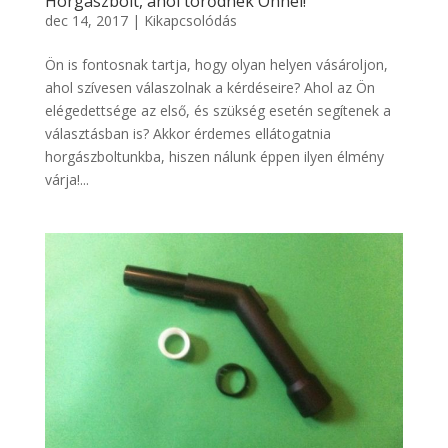
Horgászbolt, ahol törődnek Önnel!
dec 14, 2017
|
Kikapcsolódás
Ön is fontosnak tartja, hogy olyan helyen vásároljon,
ahol szívesen válaszolnak a kérdéseire? Ahol az Ön
elégedettsége az első, és szükség esetén segítenek a
választásban is? Akkor érdemes ellátogatnia
horgászboltunkba, hiszen nálunk éppen ilyen élmény
várja!...