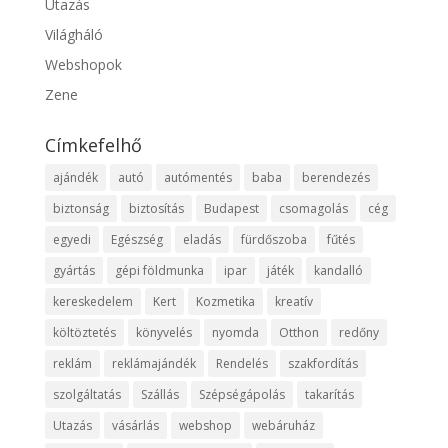
Utazás
Világháló
Webshopok
Zene
Címkefelhő
ajándék
autó
autómentés
baba
berendezés
biztonság
biztosítás
Budapest
csomagolás
cég
egyedi
Egészség
eladás
fürdőszoba
fűtés
gyártás
gépi földmunka
ipar
játék
kandalló
kereskedelem
Kert
Kozmetika
kreatív
költöztetés
könyvelés
nyomda
Otthon
redőny
reklám
reklámajándék
Rendelés
szakfordítás
szolgáltatás
Szállás
Szépségápolás
takarítás
Utazás
vásárlás
webshop
webáruház