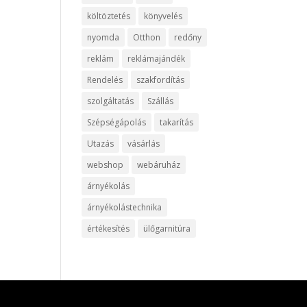
költöztetés
könyvelés
nyomda
Otthon
redőny
reklám
reklámajándék
Rendelés
szakfordítás
szolgáltatás
Szállás
Szépségápolás
takarítás
Utazás
vásárlás
webshop
webáruház
árnyékolás
árnyékolástechnika
értékesítés
ülőgarnitúra