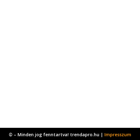
© – Minden jog fenntartva! trendapro.hu |
Impresszum