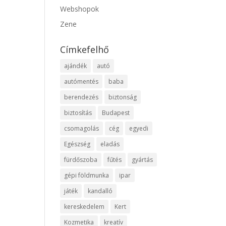
Webshopok
Zene
Címkefelhő
ajándék
autó
autómentés
baba
berendezés
biztonság
biztosítás
Budapest
csomagolás
cég
egyedi
Egészség
eladás
fürdőszoba
fűtés
gyártás
gépi földmunka
ipar
játék
kandalló
kereskedelem
Kert
Kozmetika
kreatív