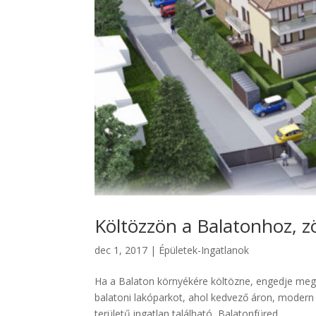
Költözzön a Balatonhoz, z
dec 1, 2017
|
Épületek-Ingatlanok
Ha a Balaton környékére költözne, engedje meg
balatoni lakóparkot, ahol kedvező áron, modern 
területű ingatlan található, Balatonfüred...