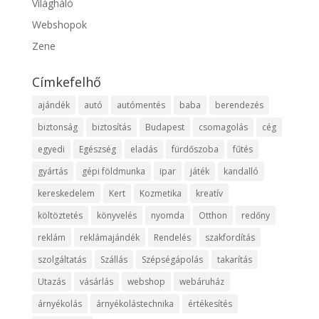
Világháló
Webshopok
Zene
Címkefelhő
ajándék
autó
autómentés
baba
berendezés
biztonság
biztosítás
Budapest
csomagolás
cég
egyedi
Egészség
eladás
fürdőszoba
fűtés
gyártás
gépi földmunka
ipar
játék
kandalló
kereskedelem
Kert
Kozmetika
kreatív
költöztetés
könyvelés
nyomda
Otthon
redőny
reklám
reklámajándék
Rendelés
szakfordítás
szolgáltatás
Szállás
Szépségápolás
takarítás
Utazás
vásárlás
webshop
webáruház
árnyékolás
árnyékolástechnika
értékesítés