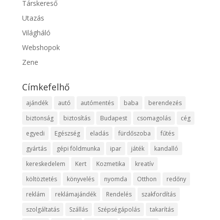
Társkereső
Utazás
Világháló
Webshopok
Zene
Címkefelhő
ajándék
autó
autómentés
baba
berendezés
biztonság
biztosítás
Budapest
csomagolás
cég
egyedi
Egészség
eladás
fürdőszoba
fűtés
gyártás
gépi földmunka
ipar
játék
kandalló
kereskedelem
Kert
Kozmetika
kreatív
költöztetés
könyvelés
nyomda
Otthon
redőny
reklám
reklámajándék
Rendelés
szakfordítás
szolgáltatás
Szállás
Szépségápolás
takarítás