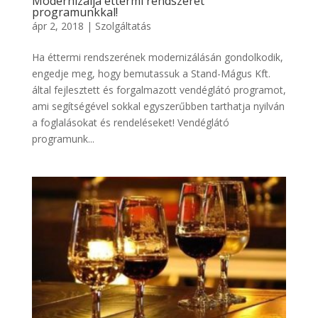
Modernizálja éttermi rendszerét
programunkkal!
ápr 2, 2018
|
Szolgáltatás
Ha éttermi rendszerének modernizálásán gondolkodik,
engedje meg, hogy bemutassuk a Stand-Mágus Kft.
által fejlesztett és forgalmazott vendéglátó programot,
ami segítségével sokkal egyszerűbben tarthatja nyilván
a foglalásokat és rendeléseket! Vendéglátó
programunk...