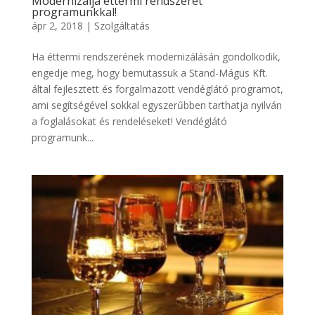
Modernizálja éttermi rendszerét
programunkkal!
ápr 2, 2018
|
Szolgáltatás
Ha éttermi rendszerének modernizálásán gondolkodik,
engedje meg, hogy bemutassuk a Stand-Mágus Kft.
által fejlesztett és forgalmazott vendéglátó programot,
ami segítségével sokkal egyszerűbben tarthatja nyilván
a foglalásokat és rendeléseket! Vendéglátó
programunk...