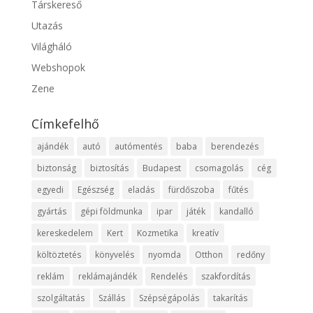
Társkereső
Utazás
Világháló
Webshopok
Zene
Címkefelhő
ajándék
autó
autómentés
baba
berendezés
biztonság
biztosítás
Budapest
csomagolás
cég
egyedi
Egészség
eladás
fürdőszoba
fűtés
gyártás
gépi földmunka
ipar
játék
kandalló
kereskedelem
Kert
Kozmetika
kreatív
költöztetés
könyvelés
nyomda
Otthon
redőny
reklám
reklámajándék
Rendelés
szakfordítás
szolgáltatás
Szállás
Szépségápolás
takarítás