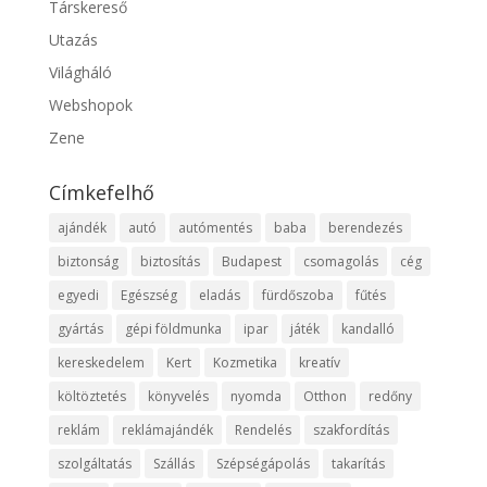
Társkereső
Utazás
Világháló
Webshopok
Zene
Címkefelhő
ajándék
autó
autómentés
baba
berendezés
biztonság
biztosítás
Budapest
csomagolás
cég
egyedi
Egészség
eladás
fürdőszoba
fűtés
gyártás
gépi földmunka
ipar
játék
kandalló
kereskedelem
Kert
Kozmetika
kreatív
költöztetés
könyvelés
nyomda
Otthon
redőny
reklám
reklámajándék
Rendelés
szakfordítás
szolgáltatás
Szállás
Szépségápolás
takarítás