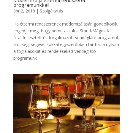
Modernizálja éttermi rendszerét
programunkkal!
ápr 2, 2018
|
Szolgáltatás
Ha éttermi rendszerének modernizálásán gondolkodik,
engedje meg, hogy bemutassuk a Stand-Mágus Kft.
által fejlesztett és forgalmazott vendéglátó programot,
ami segítségével sokkal egyszerűbben tarthatja nyilván
a foglalásokat és rendeléseket! Vendéglátó
programunk...