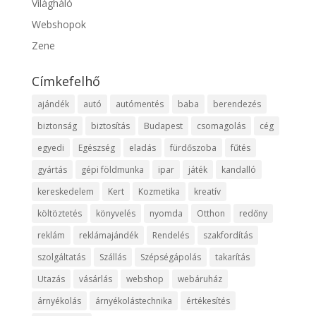
Világháló
Webshopok
Zene
Címkefelhő
ajándék
autó
autómentés
baba
berendezés
biztonság
biztosítás
Budapest
csomagolás
cég
egyedi
Egészség
eladás
fürdőszoba
fűtés
gyártás
gépi földmunka
ipar
játék
kandalló
kereskedelem
Kert
Kozmetika
kreatív
költöztetés
könyvelés
nyomda
Otthon
redőny
reklám
reklámajándék
Rendelés
szakfordítás
szolgáltatás
Szállás
Szépségápolás
takarítás
Utazás
vásárlás
webshop
webáruház
árnyékolás
árnyékolástechnika
értékesítés