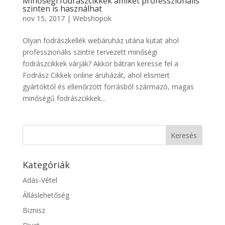
Minőségi fodrászcikkek amiket professzionális
szinten is használhat
nov 15, 2017
|
Webshopok
Olyan fodrászkellék webáruház utána kutat ahol
professzionális szintre tervezett minőségi
fodrászcikkek várják? Akkor bátran keresse fel a
Fodrász Cikkek online áruházát, ahol elismert
gyártóktól és ellenőrzött forrásból származó, magas
minőségű fodrászcikkek...
Kategóriák
Adás-Vétel
Álláslehetőség
Biznisz