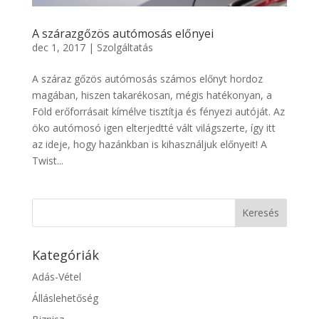
A szárazgőzös autómosás előnyei
dec 1, 2017
|
Szolgáltatás
A száraz gőzös autómosás számos előnyt hordoz
magában, hiszen takarékosan, mégis hatékonyan, a
Föld erőforrásait kímélve tisztítja és fényezi autóját. Az
öko autómosó igen elterjedtté vált világszerte, így itt
az ideje, hogy hazánkban is kihasználjuk előnyeit! A
Twist...
Kategóriák
Adás-Vétel
Álláslehetőség