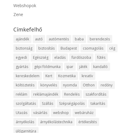
Webshopok
Zene
Címkefelhő
ajándék
autó
autómentés
baba
berendezés
biztonság
biztosítás
Budapest
csomagolás
cég
egyedi
Egészség
eladás
fürdőszoba
fűtés
gyártás
gépi földmunka
ipar
játék
kandalló
kereskedelem
Kert
Kozmetika
kreatív
költöztetés
könyvelés
nyomda
Otthon
redőny
reklám
reklámajándék
Rendelés
szakfordítás
szolgáltatás
Szállás
Szépségápolás
takarítás
Utazás
vásárlás
webshop
webáruház
árnyékolás
árnyékolástechnika
értékesítés
ülőgarnitúra