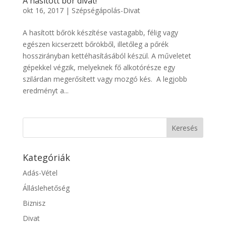
A hasított bőr divat!
okt 16, 2017
|
Szépségápolás-Divat
A hasított bőrök készítése vastagabb, félig vagy
egészen kicserzett bőrökből, illetőleg a pőrék
hosszirányban kettéhasításából készül. A műveletet
gépekkel végzik, melyeknek fő alkotórésze egy
szilárdan megerősített vagy mozgó kés. A legjobb
eredményt a...
Kategóriák
Adás-Vétel
Álláslehetőség
Biznisz
Divat