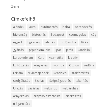
Zene
Címkefelhő
ajándék
autó
autómentés
baba
berendezés
biztonság
biztosítás
Budapest
csomagolás
cég
egyedi
Egészség
eladás
fürdőszoba
fűtés
gyártás
gépi földmunka
ipar
játék
kandalló
kereskedelem
Kert
Kozmetika
kreatív
költöztetés
könyvelés
nyomda
Otthon
redőny
reklám
reklámajándék
Rendelés
szakfordítás
szolgáltatás
Szállás
Szépségápolás
takarítás
Utazás
vásárlás
webshop
webáruház
árnyékolás
árnyékolástechnika
értékesítés
ülőgarnitúra