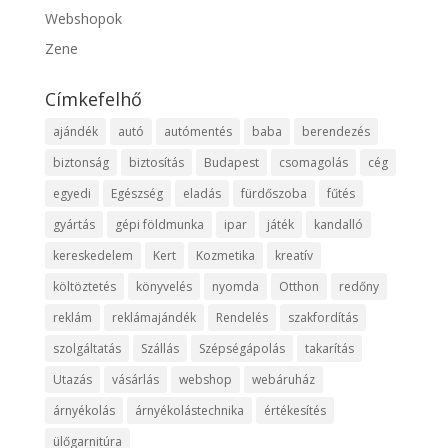
Webshopok
Zene
Címkefelhő
ajándék
autó
autómentés
baba
berendezés
biztonság
biztosítás
Budapest
csomagolás
cég
egyedi
Egészség
eladás
fürdőszoba
fűtés
gyártás
gépi földmunka
ipar
játék
kandalló
kereskedelem
Kert
Kozmetika
kreatív
költöztetés
könyvelés
nyomda
Otthon
redőny
reklám
reklámajándék
Rendelés
szakfordítás
szolgáltatás
Szállás
Szépségápolás
takarítás
Utazás
vásárlás
webshop
webáruház
árnyékolás
árnyékolástechnika
értékesítés
ülőgarnitúra