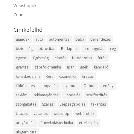
Webshopok
Zene
Címkefelhő
ajándék
autó
autómentés
baba
berendezés
biztonság
biztosítás
Budapest
csomagolás
cég
egyedi
Egészség
eladás
fürdőszoba
fűtés
gyártás
gépi földmunka
ipar
játék
kandalló
kereskedelem
Kert
Kozmetika
kreatív
költöztetés
könyvelés
nyomda
Otthon
redőny
reklám
reklámajándék
Rendelés
szakfordítás
szolgáltatás
Szállás
Szépségápolás
takarítás
Utazás
vásárlás
webshop
webáruház
árnyékolás
árnyékolástechnika
értékesítés
ülőgarnitúra