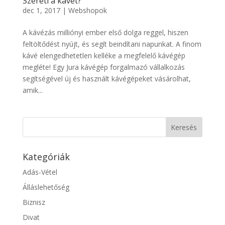
Szereti a kávét?
dec 1, 2017
|
Webshopok
A kávézás milliónyi ember első dolga reggel, hiszen
feltöltődést nyújt, és segít beindítani napunkat. A finom
kávé elengedhetetlen kelléke a megfelelő kávégép
megléte! Egy Jura kávégép forgalmazó vállalkozás
segítségével új és használt kávégépeket vásárolhat,
amik...
Kategóriák
Adás-Vétel
Álláslehetőség
Biznisz
Divat