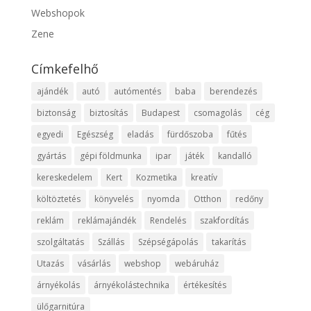
Webshopok
Zene
Címkefelhő
ajándék
autó
autómentés
baba
berendezés
biztonság
biztosítás
Budapest
csomagolás
cég
egyedi
Egészség
eladás
fürdőszoba
fűtés
gyártás
gépi földmunka
ipar
játék
kandalló
kereskedelem
Kert
Kozmetika
kreatív
költöztetés
könyvelés
nyomda
Otthon
redőny
reklám
reklámajándék
Rendelés
szakfordítás
szolgáltatás
Szállás
Szépségápolás
takarítás
Utazás
vásárlás
webshop
webáruház
árnyékolás
árnyékolástechnika
értékesítés
ülőgarnitúra