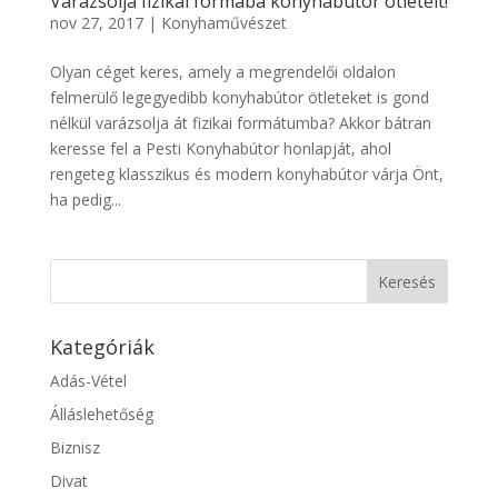
Varázsolja fizikai formába konyhabútor ötleteit!
nov 27, 2017
|
Konyhaművészet
Olyan céget keres, amely a megrendelői oldalon
felmerülő legegyedibb konyhabútor ötleteket is gond
nélkül varázsolja át fizikai formátumba? Akkor bátran
keresse fel a Pesti Konyhabútor honlapját, ahol
rengeteg klasszikus és modern konyhabútor várja Önt,
ha pedig...
Kategóriák
Adás-Vétel
Álláslehetőség
Biznisz
Divat