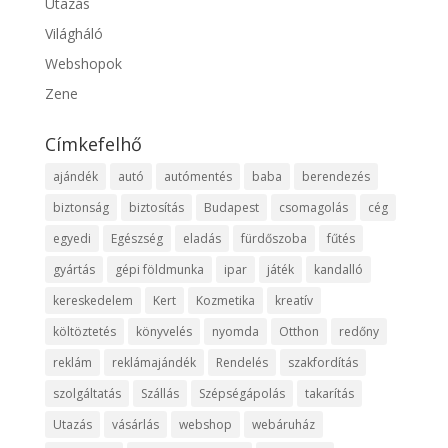
Utazás
Világháló
Webshopok
Zene
Címkefelhő
ajándék
autó
autómentés
baba
berendezés
biztonság
biztosítás
Budapest
csomagolás
cég
egyedi
Egészség
eladás
fürdőszoba
fűtés
gyártás
gépi földmunka
ipar
játék
kandalló
kereskedelem
Kert
Kozmetika
kreatív
költöztetés
könyvelés
nyomda
Otthon
redőny
reklám
reklámajándék
Rendelés
szakfordítás
szolgáltatás
Szállás
Szépségápolás
takarítás
Utazás
vásárlás
webshop
webáruház