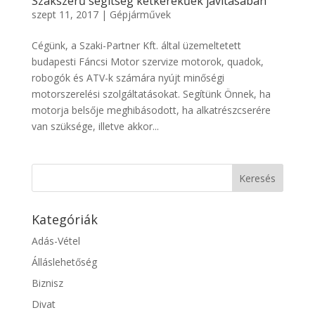
Szakszerű segítség kétkerekűek javításában
szept 11, 2017
|
Gépjárművek
Cégünk, a Szaki-Partner Kft. által üzemeltetett
budapesti Fáncsi Motor szervize motorok, quadok,
robogók és ATV-k számára nyújt minőségi
motorszerelési szolgáltatásokat. Segítünk Önnek, ha
motorja belsője meghibásodott, ha alkatrészcserére
van szüksége, illetve akkor...
Kategóriák
Adás-Vétel
Álláslehetőség
Biznisz
Divat