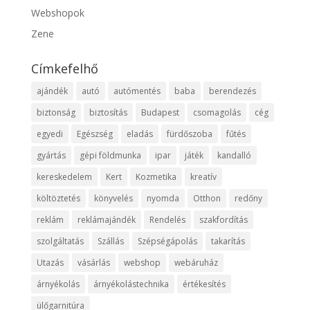
Webshopok
Zene
Címkefelhő
ajándék
autó
autómentés
baba
berendezés
biztonság
biztosítás
Budapest
csomagolás
cég
egyedi
Egészség
eladás
fürdőszoba
fűtés
gyártás
gépi földmunka
ipar
játék
kandalló
kereskedelem
Kert
Kozmetika
kreatív
költöztetés
könyvelés
nyomda
Otthon
redőny
reklám
reklámajándék
Rendelés
szakfordítás
szolgáltatás
Szállás
Szépségápolás
takarítás
Utazás
vásárlás
webshop
webáruház
árnyékolás
árnyékolástechnika
értékesítés
ülőgarnitúra