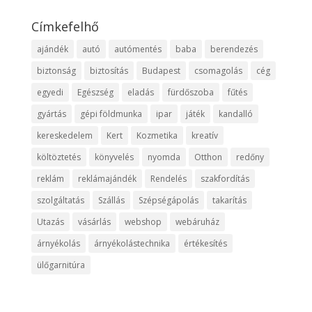
Címkefelhő
ajándék
autó
autómentés
baba
berendezés
biztonság
biztosítás
Budapest
csomagolás
cég
egyedi
Egészség
eladás
fürdőszoba
fűtés
gyártás
gépi földmunka
ipar
játék
kandalló
kereskedelem
Kert
Kozmetika
kreatív
költöztetés
könyvelés
nyomda
Otthon
redőny
reklám
reklámajándék
Rendelés
szakfordítás
szolgáltatás
Szállás
Szépségápolás
takarítás
Utazás
vásárlás
webshop
webáruház
árnyékolás
árnyékolástechnika
értékesítés
ülőgarnitúra