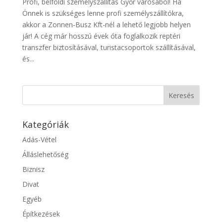
Profi, belföldi személyszállítás Győr városából! Ha
Önnek is szükséges lenne profi személyszállítókra,
akkor a Zonnen-Busz Kft-nél a lehető legjobb helyen
jár! A cég már hosszú évek óta foglalkozik reptéri
transzfer biztosításával, turistacsoportok szállításával,
és...
Kategóriák
Adás-Vétel
Álláslehetőség
Biznisz
Divat
Egyéb
Építkezések