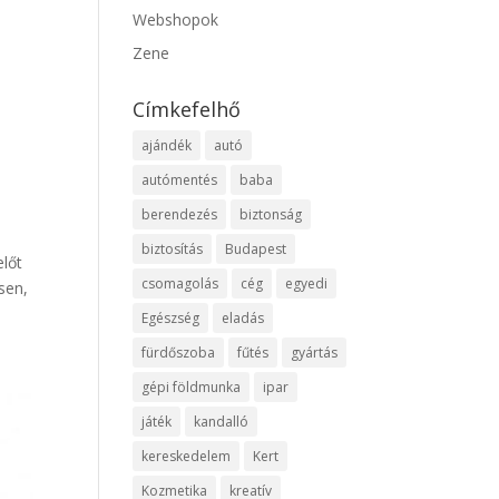
Webshopok
Zene
Címkefelhő
ajándék
autó
autómentés
baba
berendezés
biztonság
biztosítás
Budapest
előt
csomagolás
cég
egyedi
sen,
Egészség
eladás
fürdőszoba
fűtés
gyártás
gépi földmunka
ipar
játék
kandalló
kereskedelem
Kert
Kozmetika
kreatív