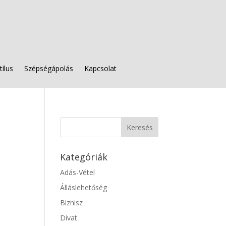
tílus
Szépségápolás
Kapcsolat
Kategóriák
Adás-Vétel
Álláslehetőség
Biznisz
Divat