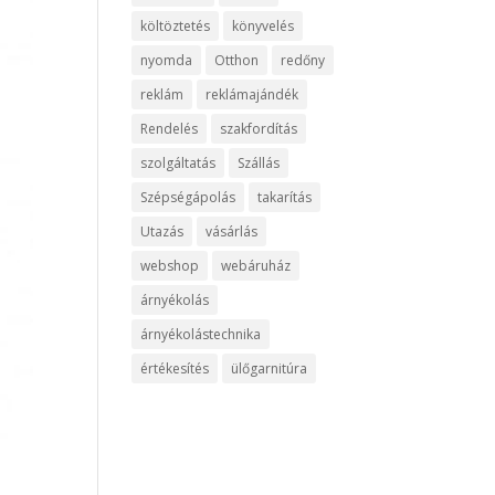
költöztetés
könyvelés
nyomda
Otthon
redőny
reklám
reklámajándék
Rendelés
szakfordítás
szolgáltatás
Szállás
Szépségápolás
takarítás
Utazás
vásárlás
webshop
webáruház
árnyékolás
árnyékolástechnika
értékesítés
ülőgarnitúra