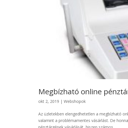
Megbízható online pénztá
okt 2, 2019
|
Webshopok
Az üzletekben elengedhetetlen a megbízható onli
valamint a problémamentes vásárlást. De honna
pénztárgépek vásárlását, hiszen számos...