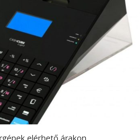
rgépek elérhető árakon