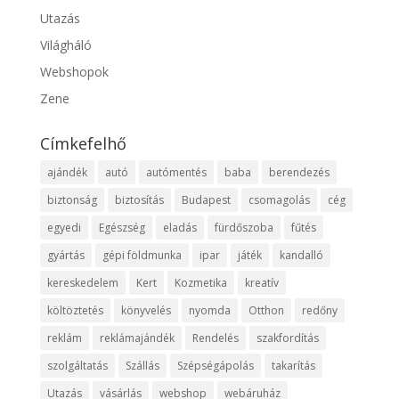
Utazás
Világháló
Webshopok
Zene
Címkefelhő
ajándék
autó
autómentés
baba
berendezés
biztonság
biztosítás
Budapest
csomagolás
cég
egyedi
Egészség
eladás
fürdőszoba
fűtés
gyártás
gépi földmunka
ipar
játék
kandalló
kereskedelem
Kert
Kozmetika
kreatív
költöztetés
könyvelés
nyomda
Otthon
redőny
reklám
reklámajándék
Rendelés
szakfordítás
szolgáltatás
Szállás
Szépségápolás
takarítás
Utazás
vásárlás
webshop
webáruház