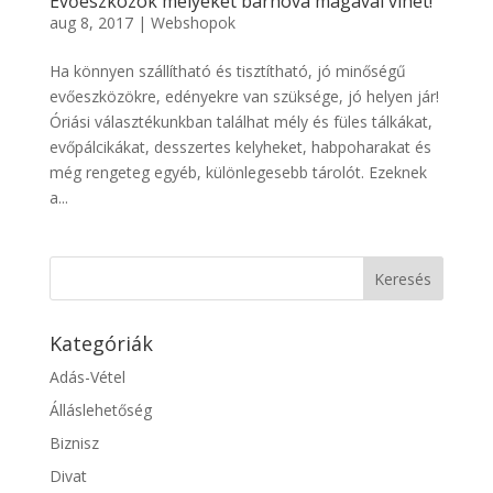
Evőeszközök melyeket bárhova magával vihet!
aug 8, 2017
|
Webshopok
Ha könnyen szállítható és tisztítható, jó minőségű
evőeszközökre, edényekre van szüksége, jó helyen jár!
Óriási választékunkban találhat mély és füles tálkákat,
evőpálcikákat, desszertes kelyheket, habpoharakat és
még rengeteg egyéb, különlegesebb tárolót. Ezeknek
a...
Kategóriák
Adás-Vétel
Álláslehetőség
Biznisz
Divat