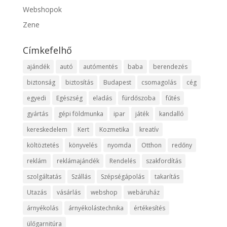
Webshopok
Zene
Címkefelhő
ajándék
autó
autómentés
baba
berendezés
biztonság
biztosítás
Budapest
csomagolás
cég
egyedi
Egészség
eladás
fürdőszoba
fűtés
gyártás
gépi földmunka
ipar
játék
kandalló
kereskedelem
Kert
Kozmetika
kreatív
költöztetés
könyvelés
nyomda
Otthon
redőny
reklám
reklámajándék
Rendelés
szakfordítás
szolgáltatás
Szállás
Szépségápolás
takarítás
Utazás
vásárlás
webshop
webáruház
árnyékolás
árnyékolástechnika
értékesítés
ülőgarnitúra