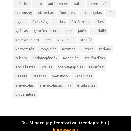
ajándék
autó
autómentés
baba
berendezés
biztonság
biztosítás
Budapest
csomagolás
cég
egyedi
Egészség
eladás
fürdőszoba
fűtés
gyártás
gépi földmunka
ipar
játék
kandalló
kereskedelem
Kert
Kozmetika
kreatív
költöztetés
könyvelés
nyomda
Otthon
redőny
reklám
reklámajándék
Rendelés
szakfordítás
szolgáltatás
Szállás
Szépségápolás
takarítás
Utazás
vásárlás
webshop
webáruház
árnyékolás
árnyékolástechnika
értékesítés
ülőgarnitúra
© – Minden jog fenntartva! trendapro.hu |
Impresszum