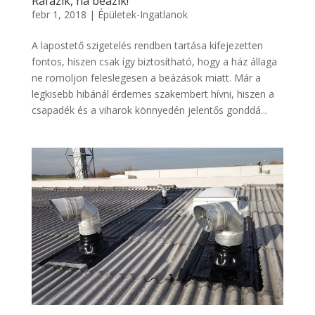
Ráfázik, ha beázik!
febr 1, 2018
|
Épületek-Ingatlanok
A lapostető szigetelés rendben tartása kifejezetten
fontos, hiszen csak így biztosítható, hogy a ház állaga
ne romoljon feleslegesen a beázások miatt. Már a
legkisebb hibánál érdemes szakembert hívni, hiszen a
csapadék és a viharok könnyedén jelentős gonddá...