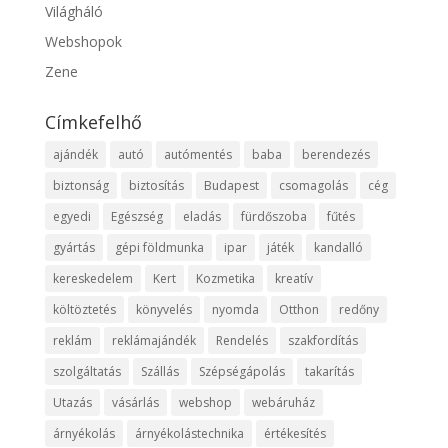
Világháló
Webshopok
Zene
Címkefelhő
ajándék
autó
autómentés
baba
berendezés
biztonság
biztosítás
Budapest
csomagolás
cég
egyedi
Egészség
eladás
fürdőszoba
fűtés
gyártás
gépi földmunka
ipar
játék
kandalló
kereskedelem
Kert
Kozmetika
kreatív
költöztetés
könyvelés
nyomda
Otthon
redőny
reklám
reklámajándék
Rendelés
szakfordítás
szolgáltatás
Szállás
Szépségápolás
takarítás
Utazás
vásárlás
webshop
webáruház
árnyékolás
árnyékolástechnika
értékesítés