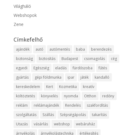
Világháló
Webshopok
Zene
Címkefelhő
ajándék
autó
autómentés
baba
berendezés
biztonság
biztosítás
Budapest
csomagolás
cég
egyedi
Egészség
eladás
fürdőszoba
fűtés
gyártás
gépi földmunka
ipar
játék
kandalló
kereskedelem
Kert
Kozmetika
kreatív
költöztetés
könyvelés
nyomda
Otthon
redőny
reklám
reklámajándék
Rendelés
szakfordítás
szolgáltatás
Szállás
Szépségápolás
takarítás
Utazás
vásárlás
webshop
webáruház
árnyékolás
árnyékolástechnika
értékesítés