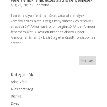
Fehérneműk, amik edzés alatt is kényelmesek
aug 25, 2017
|
Sportolás
Szeretne olyan fehérneműket vásárolni, melyek
kemény edzés alatt is végig kényelmesek és rendkívül
strapabírók? Akkor vásároljon cégünktől Under Armour
fehérneműket! A készletünkben található Under
Armour fehérneműk kizárólag ellenőrzött forrásból, az
eredeti...
Kategóriák
Adás-Vétel
Álláslehetőség
Biznisz
Divat