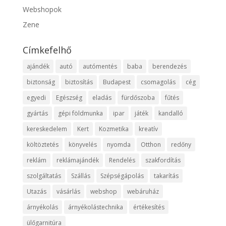
Webshopok
Zene
Címkefelhő
ajándék
autó
autómentés
baba
berendezés
biztonság
biztosítás
Budapest
csomagolás
cég
egyedi
Egészség
eladás
fürdőszoba
fűtés
gyártás
gépi földmunka
ipar
játék
kandalló
kereskedelem
Kert
Kozmetika
kreatív
költöztetés
könyvelés
nyomda
Otthon
redőny
reklám
reklámajándék
Rendelés
szakfordítás
szolgáltatás
Szállás
Szépségápolás
takarítás
Utazás
vásárlás
webshop
webáruház
árnyékolás
árnyékolástechnika
értékesítés
ülőgarnitúra