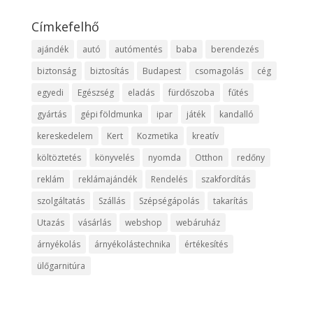
Címkefelhő
ajándék
autó
autómentés
baba
berendezés
biztonság
biztosítás
Budapest
csomagolás
cég
egyedi
Egészség
eladás
fürdőszoba
fűtés
gyártás
gépi földmunka
ipar
játék
kandalló
kereskedelem
Kert
Kozmetika
kreatív
költöztetés
könyvelés
nyomda
Otthon
redőny
reklám
reklámajándék
Rendelés
szakfordítás
szolgáltatás
Szállás
Szépségápolás
takarítás
Utazás
vásárlás
webshop
webáruház
árnyékolás
árnyékolástechnika
értékesítés
ülőgarnitúra