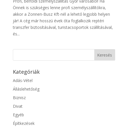
Profi, belföldi személyszállítás Győr városából! Ha
Önnek is szükséges lenne profi személyszállítókra,
akkor a Zonnen-Busz Kft-nél a lehető legjobb helyen
jár! A cég már hosszú évek óta foglalkozik reptéri
transzfer biztosításával, turistacsoportok szállításával,
és...
Kategóriák
Adás-Vétel
Álláslehetőség
Biznisz
Divat
Egyéb
Építkezések