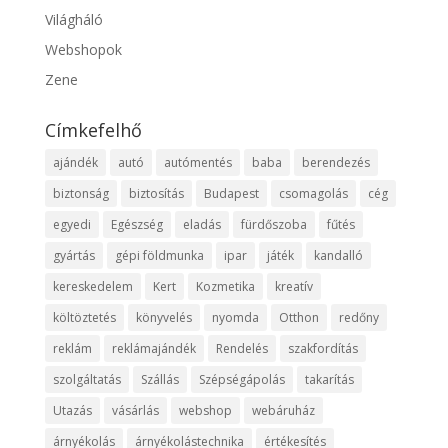
Világháló
Webshopok
Zene
Címkefelhő
ajándék
autó
autómentés
baba
berendezés
biztonság
biztosítás
Budapest
csomagolás
cég
egyedi
Egészség
eladás
fürdőszoba
fűtés
gyártás
gépi földmunka
ipar
játék
kandalló
kereskedelem
Kert
Kozmetika
kreatív
költöztetés
könyvelés
nyomda
Otthon
redőny
reklám
reklámajándék
Rendelés
szakfordítás
szolgáltatás
Szállás
Szépségápolás
takarítás
Utazás
vásárlás
webshop
webáruház
árnyékolás
árnyékolástechnika
értékesítés