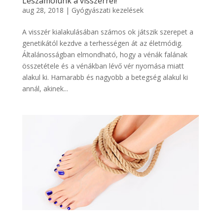
Leszámolunk a visszérrel!
aug 28, 2018
|
Gyógyászati kezelések
A visszér kialakulásában számos ok játszik szerepet a
genetikától kezdve a terhességen át az életmódig.
Általánosságban elmondható, hogy a vénák falának
összetétele és a vénákban lévő vér nyomása miatt
alakul ki. Hamarabb és nagyobb a betegség alakul ki
annál, akinek...