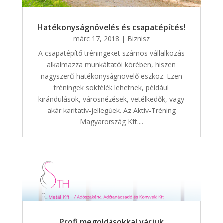
Hatékonyságnövelés és csapatépítés!
márc 17, 2018
|
Biznisz
A csapatépítő tréningeket számos vállalkozás
alkalmazza munkáltatói körében, hiszen
nagyszerű hatékonyságnövelő eszköz. Ezen
tréningek sokfélék lehetnek, például
kirándulások, városnézések, vetélkedők, vagy
akár karitatív-jellegűek. Az Aktív-Tréning
Magyarország Kft....
Profi megoldásokkal várjuk