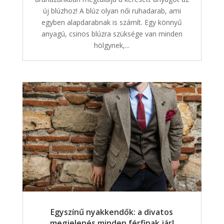
új blúzhoz! A blúz olyan női ruhadarab, ami
egyben alapdarabnak is számít. Egy könnyű
anyagú, csinos blúzra szüksége van minden
hölgynek,...
Egyszínű nyakkendők: a divatos
megjelenés minden férfinak jár!