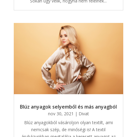
Sokan úgy vélik, hogyha nem felelnek...
Blúz anyagok selyemből és más anyagból
nov 30, 2021
|
Divat
Blúz anyagokból vásároljon olyan textilt, ami
nemcsak szép, de minőségi is! A textil
áruházunkban megtalálja a keresett anyagot az