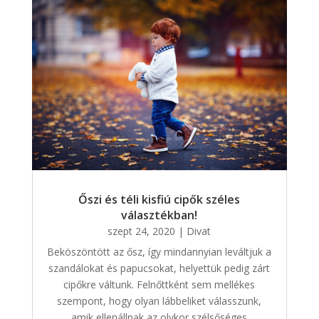
Őszi és téli kisfiú cipők széles
választékban!
szept 24, 2020
|
Divat
Beköszöntött az ősz, így mindannyian leváltjuk a
szandálokat és papucsokat, helyettük pedig zárt
cipőkre váltunk. Felnőttként sem mellékes
szempont, hogy olyan lábbeliket válasszunk,
amik ellenállnak az olykor szélsőséges