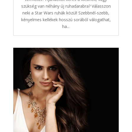
szükség van néhány új ruhadarabra? Válasszon
neki a Star Wars ruhák közül! Szebbnél-szebb,
kényelmes kellékek hosszú sorából válogathat,
ha...