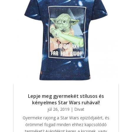
Lepje meg gyermekét stílusos és
kényelmes Star Wars ruhával!
júl 26, 2019
|
Divat
Gyermeke rajong a Star Wars epizódjaiért, és
örömmel fogad minden ehhez kapcsolódó
terméket? Ajándékot keres a kicsinek, vagy