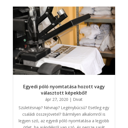
Egyedi póló nyomtatása hozott vagy
választott képekből!
ápr 27, 2020
|
Divat
Születésnap? Névnap? Legénybúcsú? Esetleg egy
családi összejövetel? Bármilyen alkalomról is
legyen szó, az egyedi póló nyomtatása a legjobb
ötlet, ha ajándékról van szó, és persze saját