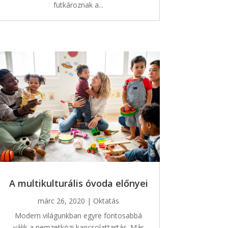
futkároznak a...
A multikulturális óvoda előnyei
márc 26, 2020
|
Oktatás
Modern világunkban egyre fontosabbá
válik a nemzetközi kapcsolattartás. Már