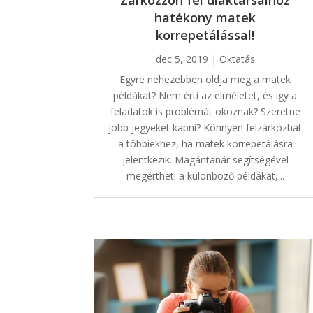
Zárkózzon fel diáktársaihoz
hatékony matek
korrepetálással!
dec 5, 2019
|
Oktatás
Egyre nehezebben oldja meg a matek
példákat? Nem érti az elméletet, és így a
feladatok is problémát okoznak? Szeretne
jobb jegyeket kapni? Könnyen felzárkózhat
a többiekhez, ha matek korrepetálásra
jelentkezik. Magántanár segítségével
megértheti a különböző példákat,...