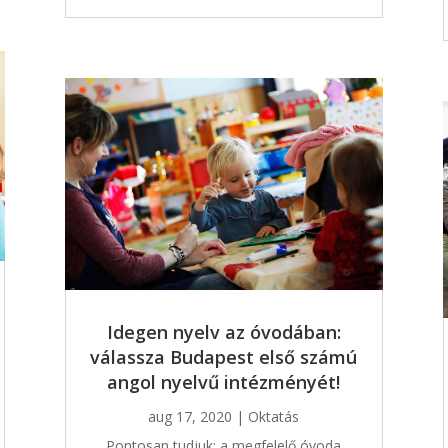
Idegen nyelv az óvodában:
válassza Budapest első számú
angol nyelvű intézményét!
aug 17, 2020
|
Oktatás
Pontosan tudjuk: a megfelelő óvoda