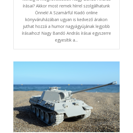
írásai? Akkor most remek hírrel szolgálhatunk
Önnek! A Szamárfül Kiadó online
könyváruházában ugyan is kedvező árakon
juthat hozzá a humor nagyágyújának legjobb
írásaihoz! Nagy Bandó András írásai egyszerre
egyesítik a...