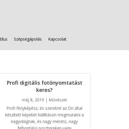
tílus
Szépségápolás
Kapcsolat
Profi digitális fotónyomtatást
keres?
máj 8, 2019
|
Művészet
Profi fényképész, és szeretné az Ön által
készített képeket kiállításon megmutatni a
nagyvilágnak, és nagy méretű, nagy
felbontású posztereken vagy