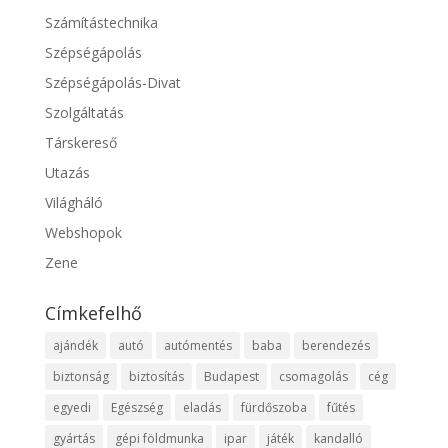
Számítástechnika
Szépségápolás
Szépségápolás-Divat
Szolgáltatás
Társkereső
Utazás
Világháló
Webshopok
Zene
Címkefelhő
ajándék
autó
autómentés
baba
berendezés
biztonság
biztosítás
Budapest
csomagolás
cég
egyedi
Egészség
eladás
fürdőszoba
fűtés
gyártás
gépi földmunka
ipar
játék
kandalló