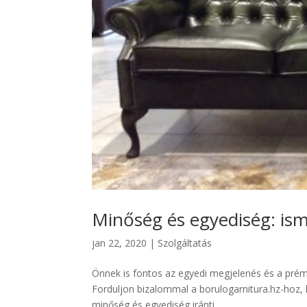
Minőség és egyediség: ism
jan 22, 2020
|
Szolgáltatás
Önnek is fontos az egyedi megjelenés és a prém
Forduljon bizalommal a borulogarnitura.hz-hoz, h
minőség és egyediség iránti...