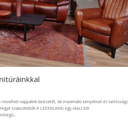
nitúráinkkal
növelheti nappalink kinézetét, de maximális kényelmet és tartósságo
, tegye szaküzletből! A LEDERLAND egy olasz bőr
nőségű...