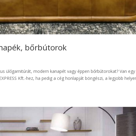
anapék, bőrbútorok
uxus ülőgarnitúrát, modern kanapét vagy éppen bőrbútorokat? Van egy
PRESS Kft.-hez, ha pedig a cég honlapját böngészi, a legjobb helyen