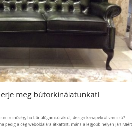
erje meg bútorkínálatunkat!
ium minőség, ha bőr ülőgarnitúrákról, design kanapékról van szó?
a pedig a cég weboldalára átkattint, máris a legjobb helyen jár! Miér