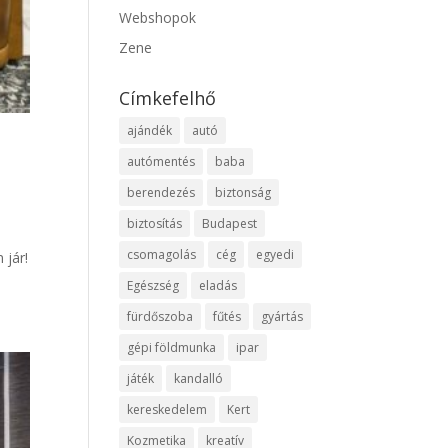
Webshopok
Zene
Címkefelhő
ajándék
autó
autómentés
baba
berendezés
biztonság
biztosítás
Budapest
csomagolás
cég
egyedi
 jár!
Egészség
eladás
fürdőszoba
fűtés
gyártás
gépi földmunka
ipar
játék
kandalló
kereskedelem
Kert
Kozmetika
kreatív