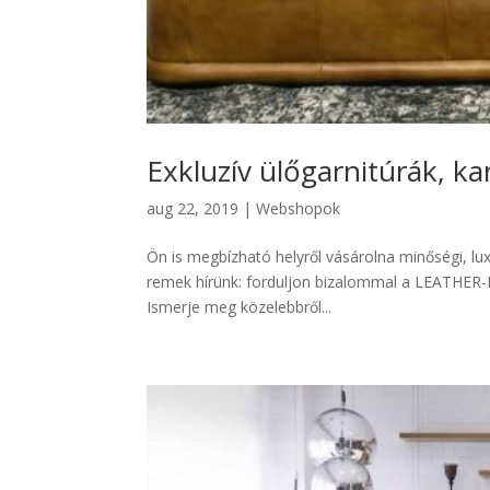
Exkluzív ülőgarnitúrák, k
aug 22, 2019
|
Webshopok
Ön is megbízható helyről vásárolna minőségi, l
remek hírünk: forduljon bizalommal a LEATHER-EX
Ismerje meg közelebbről...