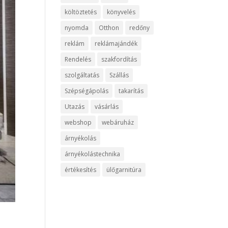
költöztetés
könyvelés
nyomda
Otthon
redőny
reklám
reklámajándék
Rendelés
szakfordítás
szolgáltatás
Szállás
Szépségápolás
takarítás
Utazás
vásárlás
webshop
webáruház
árnyékolás
árnyékolástechnika
értékesítés
ülőgarnitúra