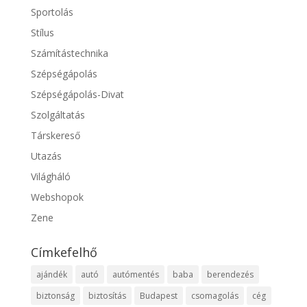
Sportolás
Stílus
Számítástechnika
Szépségápolás
Szépségápolás-Divat
Szolgáltatás
Társkereső
Utazás
Világháló
Webshopok
Zene
Címkefelhő
ajándék
autó
autómentés
baba
berendezés
biztonság
biztosítás
Budapest
csomagolás
cég