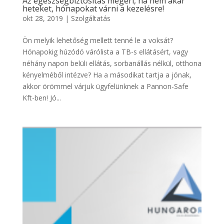
Az egészségbiztosítás megéri, ha nem akar
heteket, hónapokat várni a kezelésre!
okt 28, 2019
|
Szolgáltatás
Ön melyik lehetőség mellett tenné le a voksát?
Hónapokig húzódó várólista a TB-s ellátásért, vagy
néhány napon belüli ellátás, sorbanállás nélkül, otthona
kényelméből intézve? Ha a másodikat tartja a jónak,
akkor örömmel várjuk ügyfelünknek a Pannon-Safe
Kft-ben! Jó...