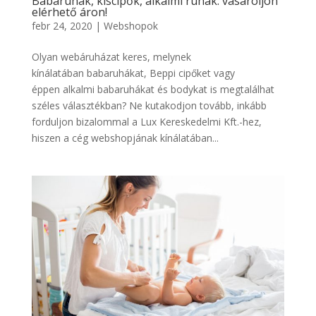
Babaruhák, kiscipők, alkalmi ruhák: vásároljon
elérhető áron!
febr 24, 2020
|
Webshopok
Olyan webáruházat keres, melynek
kínálatában babaruhákat, Beppi cipőket vagy
éppen alkalmi babaruhákat és bodykat is megtalálhat
széles választékban? Ne kutakodjon tovább, inkább
forduljon bizalommal a Lux Kereskedelmi Kft.-hez,
hiszen a cég webshopjának kínálatában...