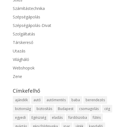
Számítástechnika
Szépségápolás
Szépségápolás-Divat
Szolgáltatás
Társkereső
Utazás
Világháló
Webshopok
Zene
Címkefelhő
ajándék
autó
autómentés
baba
berendezés
biztonság
biztosítás
Budapest
csomagolás
cég
egyedi
Egészség
eladás
fürdőszoba
fűtés
gyártás
gépi földmunka
ipar
játék
kandalló