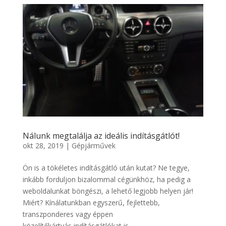
Nálunk megtalálja az ideális indításgátlót!
okt 28, 2019
|
Gépjárművek
Ön is a tökéletes indításgátló után kutat? Ne tegye,
inkább forduljon bizalommal cégünkhöz, ha pedig a
weboldalunkat böngészi, a lehető legjobb helyen jár!
Miért? Kínálatunkban egyszerű, fejlettebb,
transzponderes vagy éppen
közelítőkártyás indításgátlókat is...