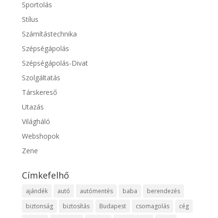
Sportolás
Stílus
Számítástechnika
Szépségápolás
Szépségápolás-Divat
Szolgáltatás
Társkereső
Utazás
Világháló
Webshopok
Zene
Címkefelhő
ajándék
autó
autómentés
baba
berendezés
biztonság
biztosítás
Budapest
csomagolás
cég