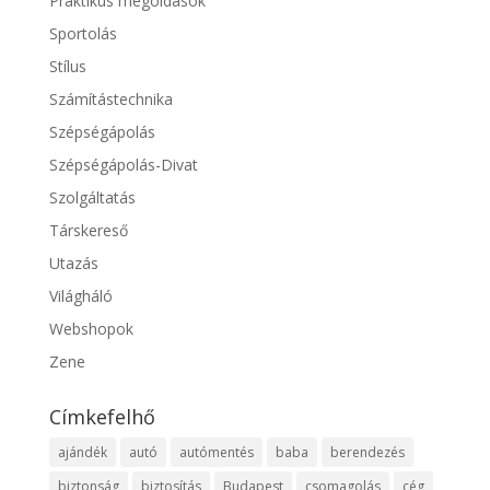
Praktikus megoldások
Sportolás
Stílus
Számítástechnika
Szépségápolás
Szépségápolás-Divat
Szolgáltatás
Társkereső
Utazás
Világháló
Webshopok
Zene
Címkefelhő
ajándék
autó
autómentés
baba
berendezés
biztonság
biztosítás
Budapest
csomagolás
cég