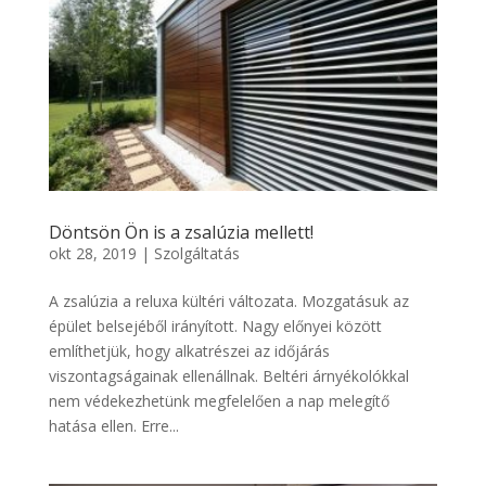
Döntsön Ön is a zsalúzia mellett!
okt 28, 2019
|
Szolgáltatás
A zsalúzia a reluxa kültéri változata. Mozgatásuk az
épület belsejéből irányított. Nagy előnyei között
említhetjük, hogy alkatrészei az időjárás
viszontagságainak ellenállnak. Beltéri árnyékolókkal
nem védekezhetünk megfelelően a nap melegítő
hatása ellen. Erre...