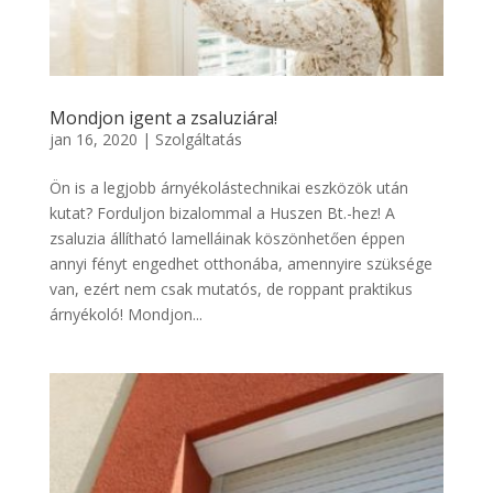
Mondjon igent a zsaluziára!
jan 16, 2020
|
Szolgáltatás
Ön is a legjobb árnyékolástechnikai eszközök után
kutat? Forduljon bizalommal a Huszen Bt.-hez! A
zsaluzia állítható lamelláinak köszönhetően éppen
annyi fényt engedhet otthonába, amennyire szüksége
van, ezért nem csak mutatós, de roppant praktikus
árnyékoló! Mondjon...