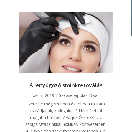
A lenyűgöző sminktetoválás
okt 7, 2019
|
Szépségápolás-Divat
Szeretne még szebben és jobban mutatni
családjának, kollégáinak? Nem érzi jól
magát a bőrében? Várjuk Önt exkluzív
szolgáltatásainkkal, exkluzív környezetben.
A legkiválóbb szakembereink kezében, Ön