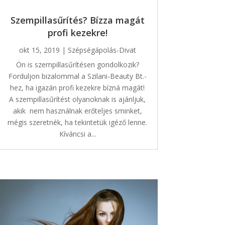
Szempillasűrítés? Bízza magát
profi kezekre!
okt 15, 2019
|
Szépségápolás-Divat
Ön is szempillasűrítésen gondolkozik?
Forduljon bizalommal a Szilani-Beauty Bt.-
hez, ha igazán profi kezekre bízná magát!
A szempillasűrítést olyanoknak is ajánljuk,
akik nem használnak erőteljes sminket,
mégis szeretnék, ha tekintetük igéző lenne.
Kíváncsi a...