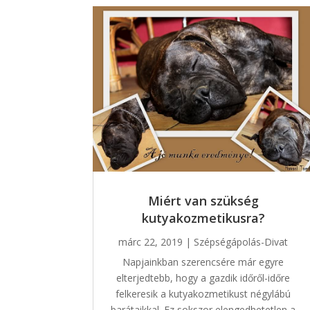
Miért van szükség
kutyakozmetikusra?
márc 22, 2019
|
Szépségápolás-Divat
Napjainkban szerencsére már egyre
elterjedtebb, hogy a gazdik időről-időre
felkeresik a kutyakozmetikust négylábú
barátaikkal. Ez sokszor elengedhetetlen a