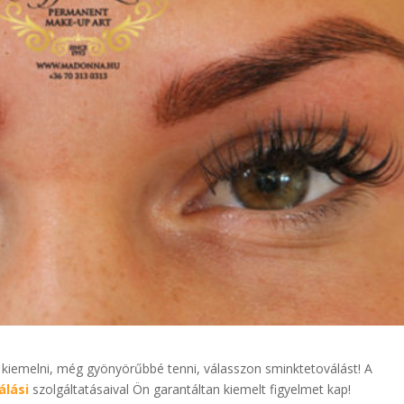
kiemelni, még gyönyörűbbé tenni, válasszon sminktetoválást! A
álási
szolgáltatásaival Ön garantáltan kiemelt figyelmet kap!