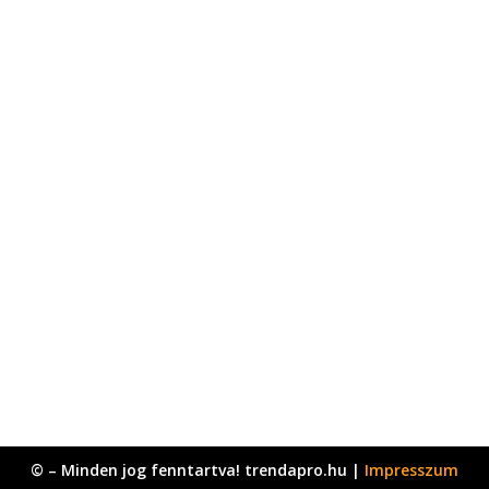
© – Minden jog fenntartva! trendapro.hu |
Impresszum