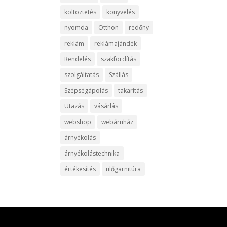
költöztetés
könyvelés
nyomda
Otthon
redőny
reklám
reklámajándék
Rendelés
szakfordítás
szolgáltatás
Szállás
Szépségápolás
takarítás
Utazás
vásárlás
webshop
webáruház
árnyékolás
árnyékolástechnika
értékesítés
ülőgarnitúra