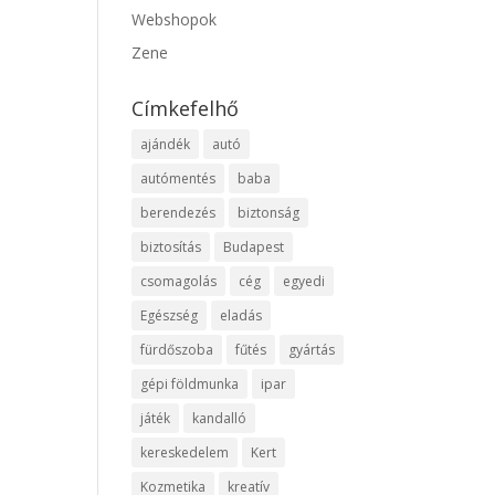
Webshopok
Zene
Címkefelhő
ajándék
autó
autómentés
baba
berendezés
biztonság
biztosítás
Budapest
csomagolás
cég
egyedi
Egészség
eladás
fürdőszoba
fűtés
gyártás
gépi földmunka
ipar
játék
kandalló
kereskedelem
Kert
Kozmetika
kreatív