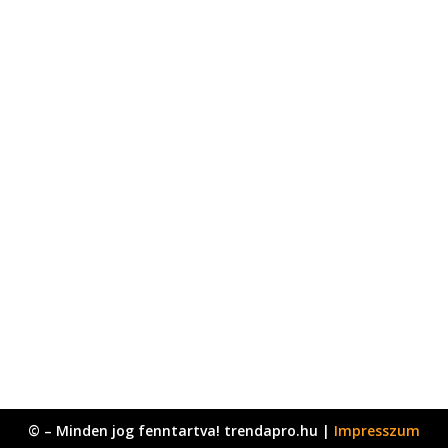
© – Minden jog fenntartva! trendapro.hu |
Impresszum