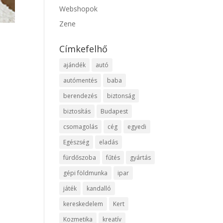
Webshopok
Zene
Címkefelhő
ajándék
autó
autómentés
baba
berendezés
biztonság
biztosítás
Budapest
csomagolás
cég
egyedi
Egészség
eladás
fürdőszoba
fűtés
gyártás
gépi földmunka
ipar
játék
kandalló
kereskedelem
Kert
Kozmetika
kreatív