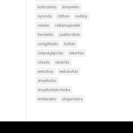
költöztetés
könyvelés
nyomda
Otthon
redőny
reklám
reklámajándék
Rendelés
szakfordítás
szolgáltatás
Szállás
Szépségápolás
takarítás
Utazás
vásárlás
webshop
webáruház
árnyékolás
árnyékolástechnika
értékesítés
ülőgarnitúra