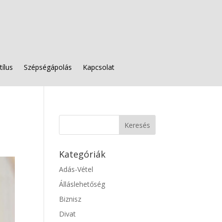
tílus
Szépségápolás
Kapcsolat
Kategóriák
Adás-Vétel
Álláslehetőség
Biznisz
Divat