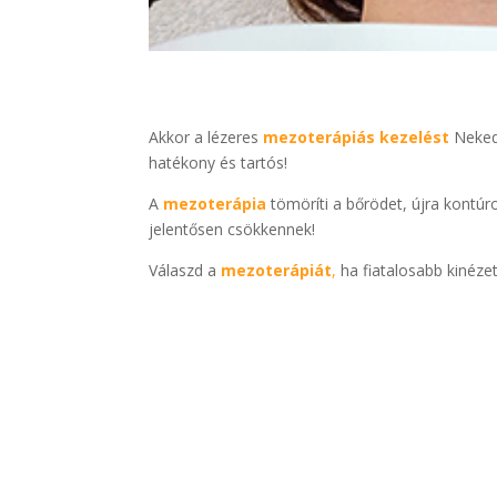
Akkor a lézeres
mezoterápiás kezelést
Neked
hatékony és tartós!
A
mezoterápia
tömöríti a bőrödet, újra kontú
jelentősen csökkennek!
Válaszd a
mezoterápiát
,
ha fiatalosabb kinézet