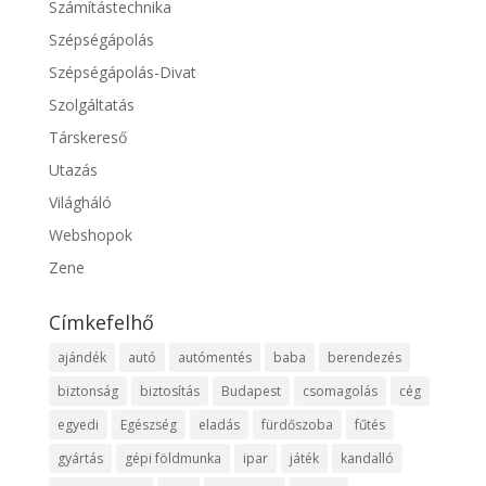
Számítástechnika
Szépségápolás
Szépségápolás-Divat
Szolgáltatás
Társkereső
Utazás
Világháló
Webshopok
Zene
Címkefelhő
ajándék
autó
autómentés
baba
berendezés
biztonság
biztosítás
Budapest
csomagolás
cég
egyedi
Egészség
eladás
fürdőszoba
fűtés
gyártás
gépi földmunka
ipar
játék
kandalló