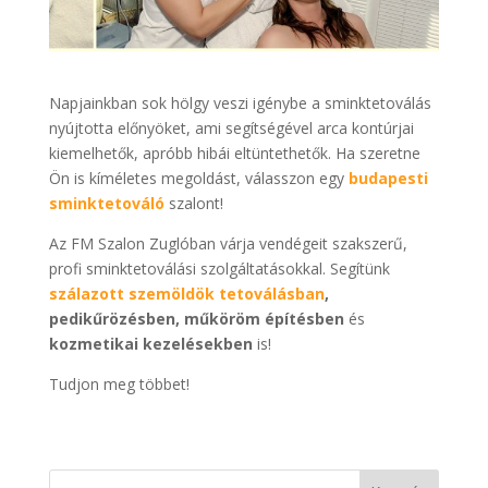
Napjainkban sok hölgy veszi igénybe a sminktetoválás
nyújtotta előnyöket, ami segítségével arca kontúrjai
kiemelhetők, apróbb hibái eltüntethetők. Ha szeretne
Ön is kíméletes megoldást, válasszon egy
budapesti
sminktetováló
szalont!
Az FM Szalon Zuglóban várja vendégeit szakszerű,
profi sminktetoválási szolgáltatásokkal. Segítünk
szálazott szemöldök tetoválásban
,
pedikűrözésben, műköröm építésben
és
kozmetikai kezelésekben
is!
Tudjon meg többet!